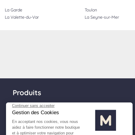
La Garde
Toulon
La Valette-du-Var
La Seyne-sur-Mer
Produits
Matelas
Sommiers
Têtes de lit
Couettes & oreillers