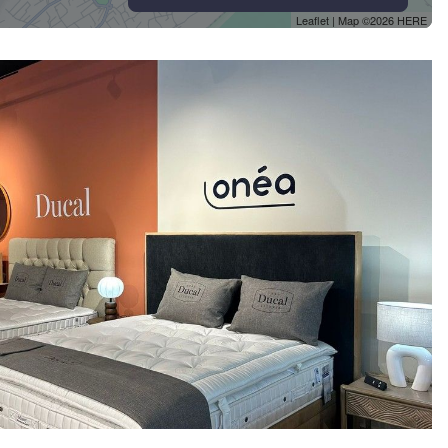
Leaflet
| Map ©2026
HERE