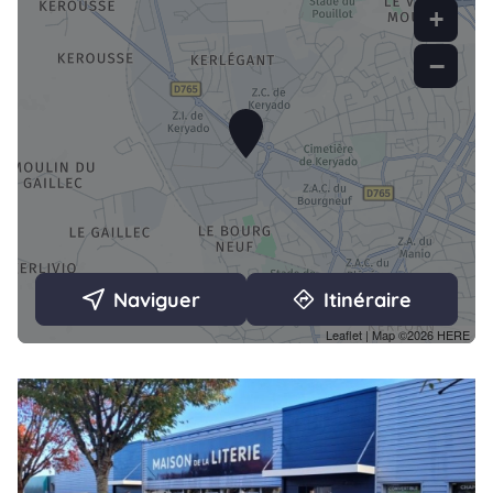
+
−
Naviguer
Itinéraire
Leaflet
| Map ©2026
HERE