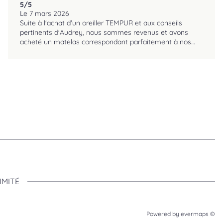
5
/5
reviews.srOnlyLabel
Le 7 mars 2026
Suite à l'achat d'un oreiller TEMPUR et aux conseils
pertinents d'Audrey, nous sommes revenus et avons
acheté un matelas correspondant parfaitement à nos
attentes. L'excellent accueil et le professionalisme de la
responsable font de cette enseigne un magasin de
réference, adapté à notre budget. L'attrait de la nouvelle
déco, l'ambiance cocooning, le large choix et les
explications détaillées ont facilité notre achat. Nous nous
sommes aussi laissé tenter par du linge de lit de très
belle qualité.
IMITÉ
Powered by
evermaps ©