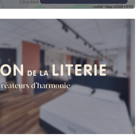
Leaflet
| Map ©2026
HERE