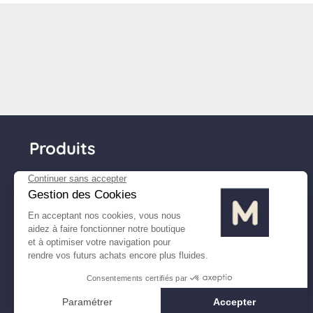
Produits
Matelas
Sommiers
Têtes de lit
Couettes & oreillers
Linge de lit