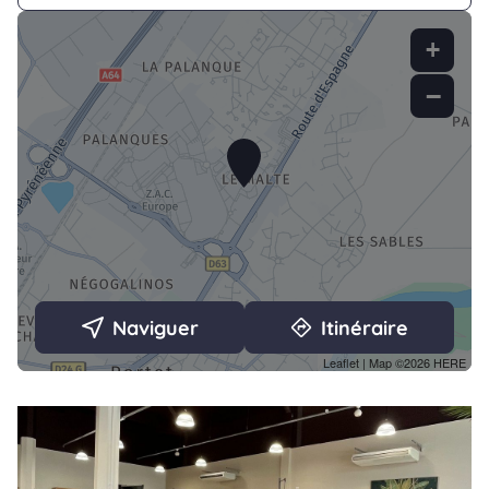
+
−
Naviguer
Itinéraire
Leaflet
| Map ©2026
HERE