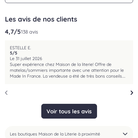
Les avis de nos clients
4,7
/5
reviews.srOnlyLabel
138 avis
ESTELLE E.
5
/5
reviews.srOnlyLabel
Le 31 juillet 2026
Super expérience chez Maison de la literie! Offre de
matelas/sommiers importante avec une attention pour le
Made In France. La vendeuse a été de très bons conseils.
Nous sommes ravis de notre achat et validons
complètement après qqes mois d’essais. Je recommande
ce magasin les yeux fermés!;-)
Voir tous les avis
Les boutiques Maison de la Literie à proximité