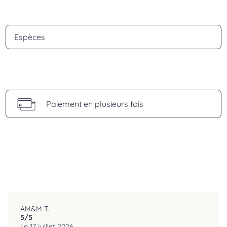
Espèces
Paiement en plusieurs fois
AM&M T.
5
/5
reviews.srOnlyLabel
Le 17 juillet 2026