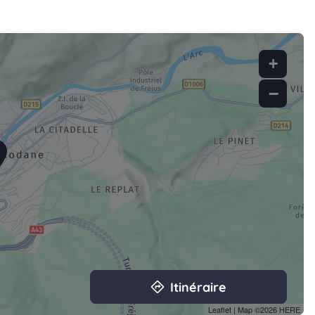
+
−
Itinéraire
Leaflet
| Map ©2026
HERE