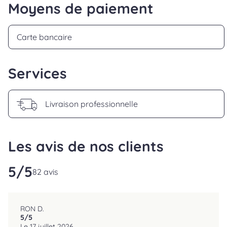
Moyens de paiement
Carte bancaire
Services
Livraison professionnelle
Les avis de nos clients
5
/5
reviews.srOnlyLabel
82 avis
RON D.
5
/5
reviews.srOnlyLabel
Le 17 juillet 2026