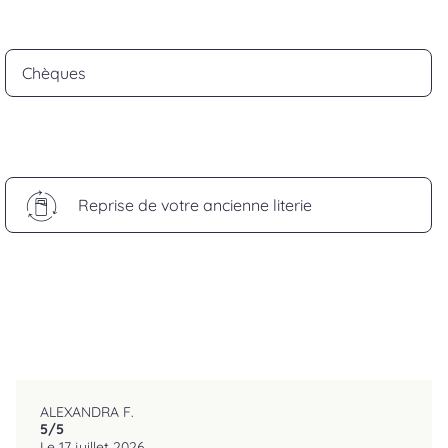
Chèques
Reprise de votre ancienne literie
ALEXANDRA F.
5
/5
reviews.srOnlyLabel
Le 17 juillet 2026