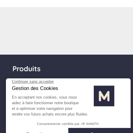
Produits
Matelas
Sommiers
Têtes de lit
Couettes & oreillers
Linge de lit