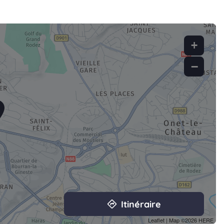
+
−
Itinéraire
Leaflet
| Map ©2026
HERE