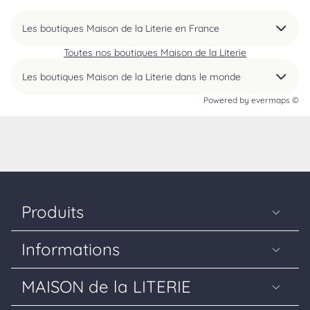
Les boutiques Maison de la Literie en France
Toutes nos boutiques Maison de la Literie
Les boutiques Maison de la Literie dans le monde
Powered by
evermaps ©
Produits
Matelas
Informations
Sommiers
Guide Literie
Têtes de lit
MAISON de la LITERIE
La livraison
Couettes & oreillers