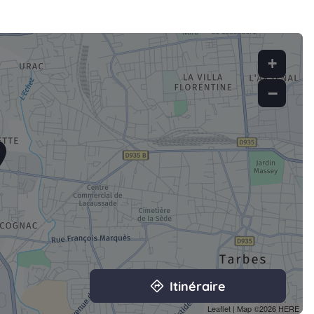
+
−
Itinéraire
Leaflet
| Map ©2026
HERE