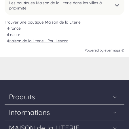
Les boutiques Maison de la Literie dans les villes à
proximité
Trouver une boutique Maison de la Literie
France
Lescar
Maison de la Literie - Pau Lescar
Powered by
evermaps ©
Produits
Matelas
Informations
Sommiers
Guide Literie
Têtes de lit
MAISON de la LITERIE