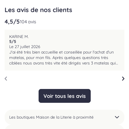
Les avis de nos clients
4,5
/5
reviews.srOnlyLabel
104 avis
KARINE M.
5
/5
reviews.srOnlyLabel
Le 27 juillet 2026
J'ai été très bien accueillie et conseillée pour l'achat d'un
matelas, pour mon fils. Après quelques questions très
ciblées nous avons très vite été dirigés vers 3 matelas qui
correspondaient à nos attentes, nous avons pu les essayer
avec des coussins adaptés à notre morphologie. Rapide et
efficace.
Voir tous les avis
Les boutiques Maison de la Literie à proximité