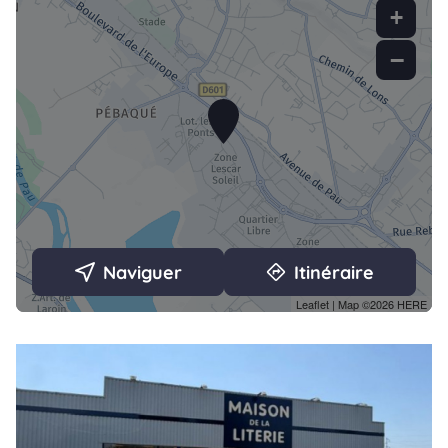
+
−
Naviguer
Itinéraire
Leaflet
| Map ©2026
HERE