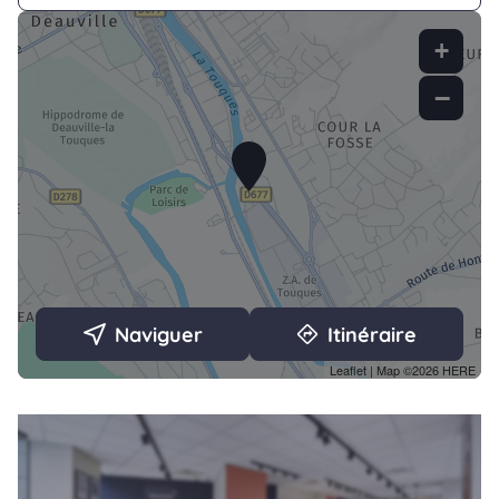
+
−
Naviguer
Itinéraire
Leaflet
| Map ©2026
HERE