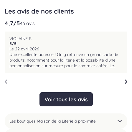
Les avis de nos clients
4,7
/5
reviews.srOnlyLabel
46 avis
VIOLAINE P.
5
/5
reviews.srOnlyLabel
Le 22 avril 2026
Une excellente adresse ! On y retrouve un grand choix de
produits, notamment pour la literie et la possibilité d'une
personnalisation sur mesure pour le sommier coffre. Le
résultat est top ! Robin et Laure sont vraiment très
professionnels, de bon conseil, arrangeants et très à
l'écoute de vos besoins et surtout de vos moyens ! La
possibilité d'un échange en cas d'inconfort est très
appréciable. Les délais sont très corrects et la livraison
Voir tous les avis
impeccable, l'équipe a été rapide, dans les créneaux
horaires souhaités et en faisant attention à ne rien salir
malgré le mauvais temps. Plusieurs membres de ma
famille ont eu la même bonne expérience. Je recommande
Les boutiques Maison de la Literie à proximité
vivement ce magasin. Un tel service se fait rare !