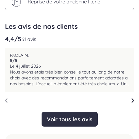
Reprise de votre ancienne literie
Les avis de nos clients
4,4
/5
reviews.srOnlyLabel
61 avis
PAOLA M.
5
/5
reviews.srOnlyLabel
Le 4 juillet 2026
Nous avons étais très bien conseillé tout au long de notre
choix avec des recommandations parfaitement adaptées à
nos besoins. L’accueil a également été très chaleureux. Un
grand merci à vous 🙂👍🏻
Voir tous les avis