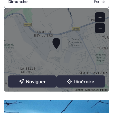
Dimanche
Fermé
+
−
Naviguer
Itinéraire
Leaflet
| Map ©2026
HERE