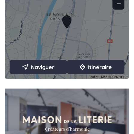
−
Naviguer
Itinéraire
Leaflet
| Map ©2026
HERE