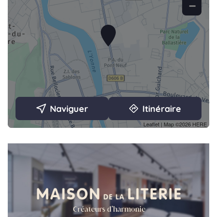
−
Naviguer
Itinéraire
Leaflet
| Map ©2026
HERE