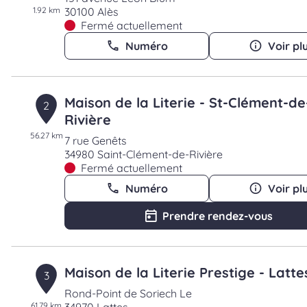
1.92 km
30100 Alès
Fermé actuellement
Numéro
Voir pl
Maison de la Literie - St-Clément-de
2
Rivière
56.27 km
7 rue Genêts
34980 Saint-Clément-de-Rivière
Fermé actuellement
Numéro
Voir pl
Prendre rendez-vous
Maison de la Literie Prestige - Latte
3
Rond-Point de Soriech Le
61.79 km