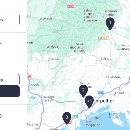
us
1
-
us
2
x3
s
8