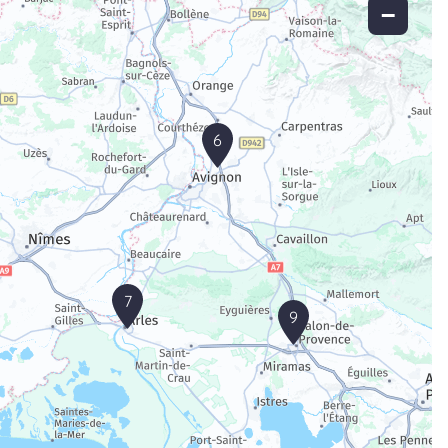
−
6
7
9