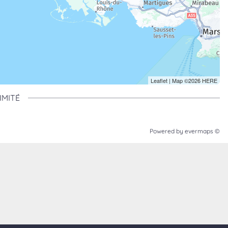
Leaflet
| Map ©2026
HERE
IMITÉ
Powered by
evermaps ©