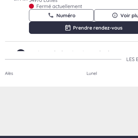
34970 Lattes
Fermé actuellement
Numéro
Voir pl
Prendre rendez-vous
Maison de la Literie - Pérols
4
LES 
13 ZAC Fenouillet
62.41 km
34470 Pérols
Alès
Lunel
Fermé actuellement
Numéro
Voir pl
Prendre rendez-vous
Maison de la Literie - St-Jean-de-V
5
Montpellier
64.74 km