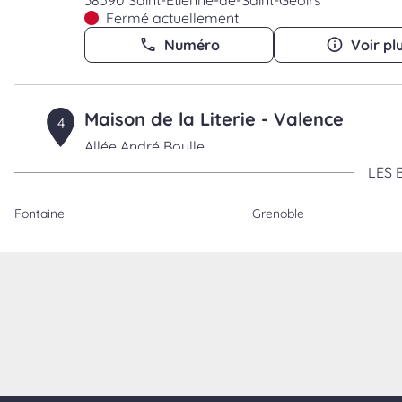
38590 Saint-Etienne-de-Saint-Geoirs
Fermé actuellement
Numéro
Voir pl
Maison de la Literie - Valence
4
Allée André Boulle
66.74 km
26000 Valence
LES 
Fermé actuellement
Numéro
Voir pl
Fontaine
Grenoble
Maison de la Literie - Modane
5
7 rue Jules Ferry
77.59 km
73500 Modane
Fermé actuellement
Numéro
Voir pl