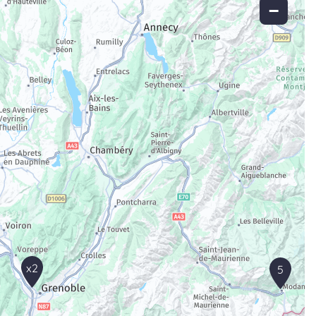
−
x2
5