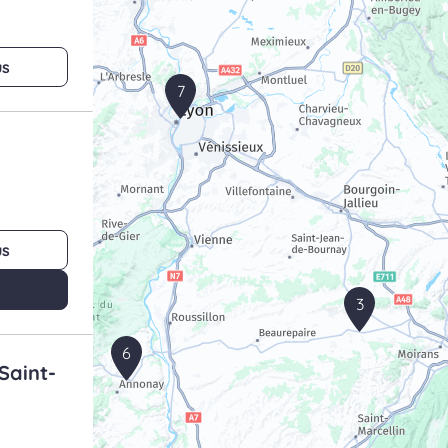
us
7
us
3
6
Saint-