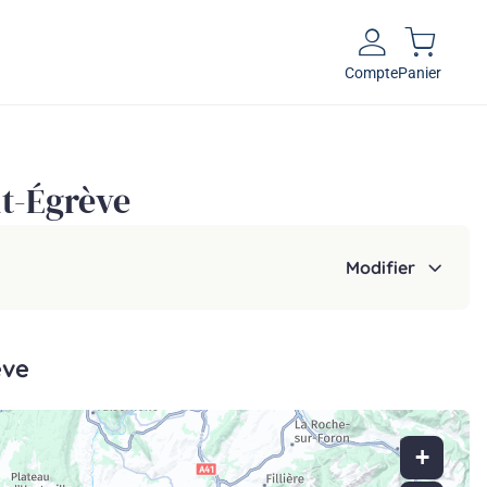
Compte
Panier
nt-Égrève
Modifier
ève
+