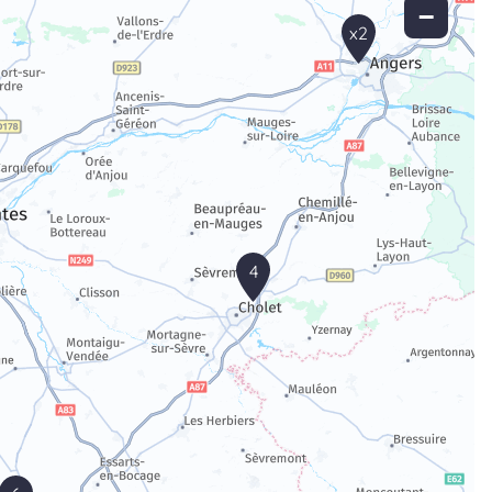
−
x2
4