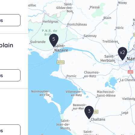
us
5
blain
x2
us
3
us