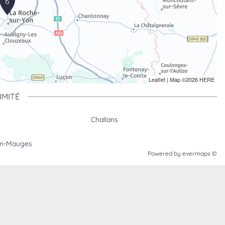
6
Leaflet
| Map ©2026
HERE
IMITÉ
Challans
en-Mauges
Powered by
evermaps ©