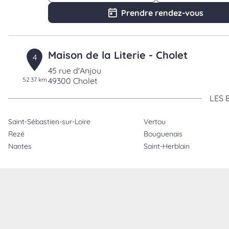
Prendre rendez-vous
Maison de la Literie - Cholet
4
45 rue d'Anjou
52.37 km
49300 Cholet
Ouvert 09:30 - 12:00 et 14:00 - 19:00
LES 
Numéro
Voir pl
Saint-Sébastien-sur-Loire
Vertou
Prendre rendez-vous
Rezé
Bouguenais
Nantes
Saint-Herblain
Maison de la Literie - Trignac Saint-
5
Nazaire
54.74 km
Impasse de la Bosselle
44570 Trignac
Ouvert 10:00 - 12:30 et 14:30 - 19:00