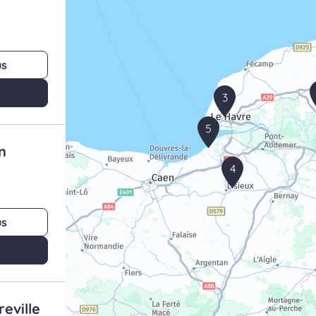
us
3
5
n
4
us
eville