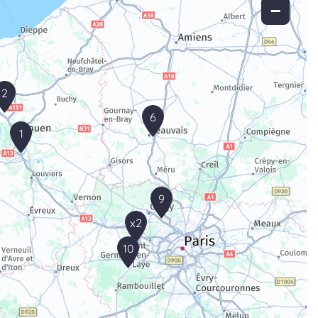
−
2
6
1
9
x2
10