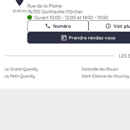
Rue de la Plaine
60.49 km
76700 Gonfreville-l'Orcher
Ouvert 10:00 - 12:00 et 14:00 - 19:00
Numéro
Voir pl
Prendre rendez-vous
LES 
Maison de la Literie - Lisieux
4
Le Grand-Quevilly
Sotteville-lès-Rouen
Rue Augustin Fresnel
Le Petit-Quevilly
63.04 km
14100 Lisieux
Saint-Étienne-du-Rouvray
Ouvert 10:00 - 12:00 et 14:00 - 19:00
Numéro
Voir pl
Prendre rendez-vous
Maison de la Literie - Touques Deauv
5