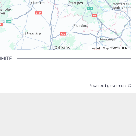
Leaflet
| Map ©2026
HERE
IMITÉ
Powered by
evermaps ©