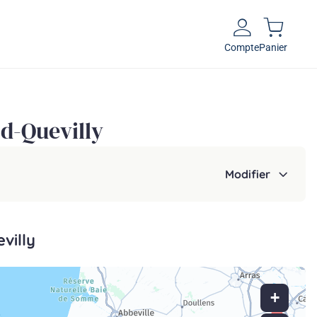
Compte
Panier
nd-Quevilly
Modifier
villy
+