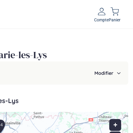
Compte
Panier
rie-les-Lys
Modifier
es-Lys
+
14