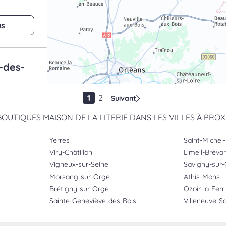
us
e-des-
1
2
Suivant
BOUTIQUES MAISON DE LA LITERIE DANS LES VILLES À PROX
us
Yerres
Saint-Michel
Viry-Châtillon
Limeil-Bréva
Vigneux-sur-Seine
Savigny-sur
Morsang-sur-Orge
Athis-Mons
Brétigny-sur-Orge
Ozoir-la-Ferr
Sainte-Geneviève-des-Bois
Villeneuve-S
us