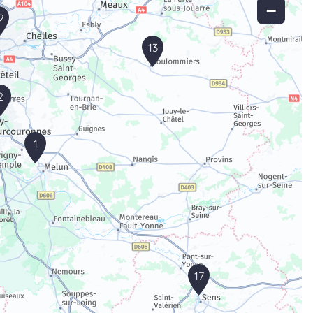
−
2
13
2
1
17