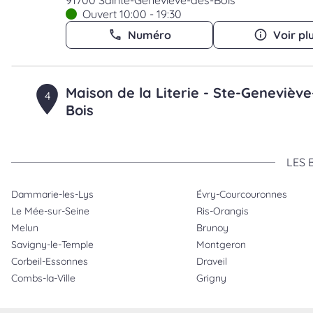
91700 Sainte-Geneviève-des-Bois
Ouvert 10:00 - 19:30
Numéro
Voir pl
Maison de la Literie - Ste-Genevièv
4
Bois
23.62 km
5 avenue du bout du Plessis
91700 Sainte-Geneviève-des-Bois
Ouvert 10:00 - 19:00
LES 
Numéro
Voir pl
Dammarie-les-Lys
Évry-Courcouronnes
Le Mée-sur-Seine
Ris-Orangis
Melun
Brunoy
Maison de la Literie - Créteil
5
Savigny-le-Temple
Montgeron
1 avenue du Maréchal Foch
Corbeil-Essonnes
Draveil
31.51 km
94000 Créteil
Combs-la-Ville
Grigny
Ouvert 10:30 - 19:00
Numéro
Voir pl