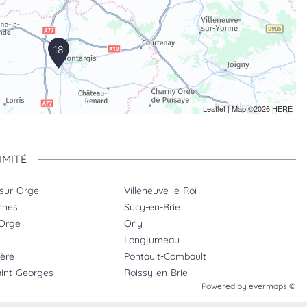
18
Leaflet
| Map ©2026
HERE
IMITÉ
-sur-Orge
Villeneuve-le-Roi
nnes
Sucy-en-Brie
-Orge
Orly
Longjumeau
ière
Pontault-Combault
aint-Georges
Roissy-en-Brie
Powered by
evermaps ©