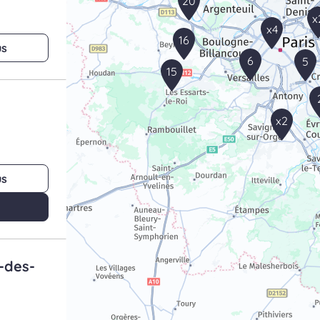
20
x
x4
16
us
6
5
15
x2
us
e-des-