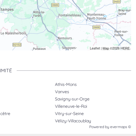
Leaflet
| Map ©2026
HERE
IMITÉ
Athis-Mons
Vanves
Savigny-sur-Orge
Villeneuve-le-Roi
icêtre
Vitry-sur-Seine
Vélizy-Villacoublay
Powered by
evermaps ©