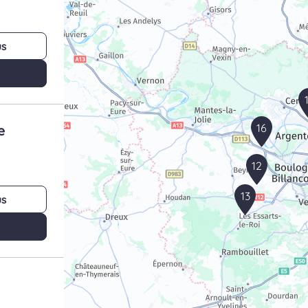
us
16
e
12
13
us