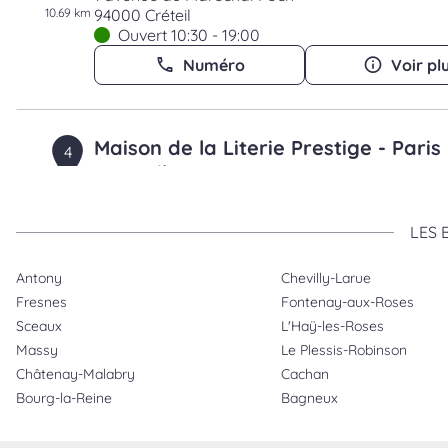
10.69 km
94000 Créteil
Ouvert 10:30 - 19:00
Numéro
Voir pl
Maison de la Literie Prestige - Paris
4
Raspail
11.04 km
87 boulevard Raspail
75006 Paris
LES 
Ouvert 10:00 - 19:00
Numéro
Voir pl
Antony
Chevilly-Larue
Fresnes
Fontenay-aux-Roses
Prendre rendez-vous
Sceaux
L'Haÿ-les-Roses
Massy
Le Plessis-Robinson
Châtenay-Malabry
Cachan
Maison de la Literie Prestige - Paris
Bourg-la-Reine
Bagneux
5
Emile Augier
12.18 km