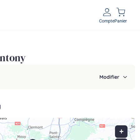
Compte
Panier
Antony
Modifier
y
+