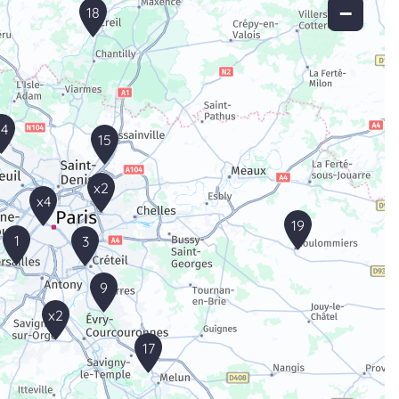
−
18
14
15
x2
x4
19
1
3
9
x2
17