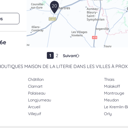
20
us
 6e
1
2
Suivant
BOUTIQUES MAISON DE LA LITERIE DANS LES VILLES À PROX
us
Châtillon
Thiais
Clamart
Malakoff
Palaiseau
Montrouge
Longjumeau
Meudon
Arcueil
Le Kremlin-B
 16e
Villejuif
Orly